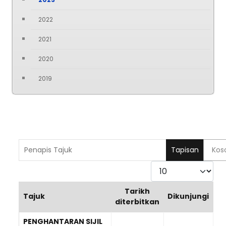
2022
2021
2020
2019
Penapis Tajuk
Tapisan
Kos
Paparkan
Tarikh
Tajuk
Dikunjungi
diterbitkan
Articles
PENGHANTARAN SIJIL