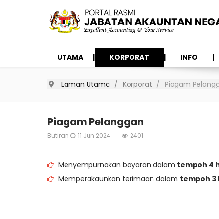
UTAMA
KORPORAT
INFO
Laman Utama
Korporat
Piagam Pelang
Piagam Pelanggan
Butiran
11 Jun 2024
2401
Menyempurnakan bayaran dalam
tempoh 4 h
Memperakaunkan terimaan dalam
tempoh 3 